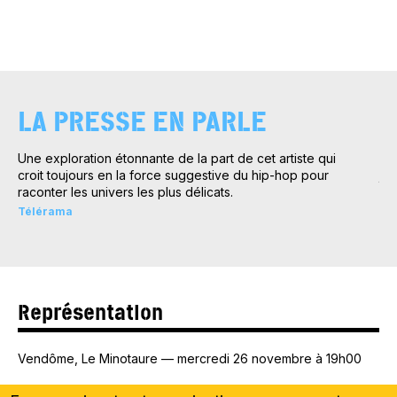
LA PRESSE EN PARLE
Une exploration étonnante de la part de cet artiste qui
Un
croit toujours en la force suggestive du hip-hop pour
jou
raconter les univers les plus délicats.
hip
l’
Télérama
Sc
Représentation
Vendôme
, Le Minotaure
—
mercredi 26 novembre à 19h00