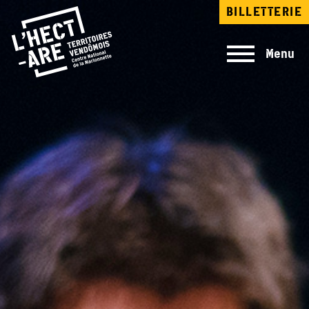
Aller
BILLETTERIE
au
contenu
principal
Menu