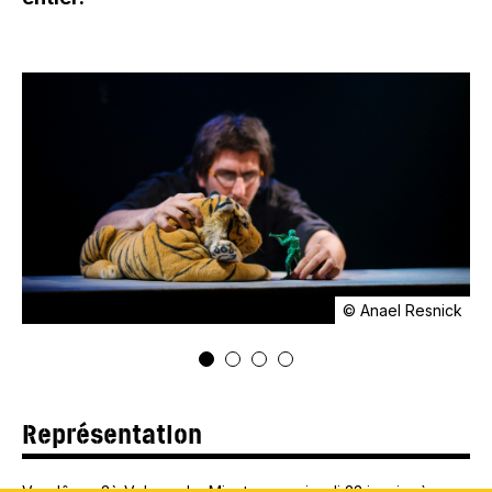
© Anael Resnick
Représentation
Vendôme
, 3è Volume, Le Minotaure
—
jeudi 23 janvier à