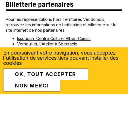
Billetterie partenaires
Pour les représentations hors Territoires Vendômois,
retrouvez les informations de tarification et billetterie sur le
site internet de nos partenaires :
Issoudun, Centre Culturel Albert Camus
Vernouillet, L’Atelier à Spectacle
Bourges, Maison de la Culture de Bourges
En poursuivant votre navigation, vous acceptez
l'utilisation de services tiers pouvant installer des
cookies
Compagnie 1-0-1
OK, TOUT ACCEPTER
La compagnie 1-0-1 crée des spectacles numériques
NON MERCI
sensibles et immersifs. Écrits à destination d’abord des plus
jeunes d’entre nous, les œuvres de la compagnie sont de
vrais tout publics par la dimension poétique et esthétique du
travail. Plus d’infos sur
https://1-0-1.fr/
Équipe artistique