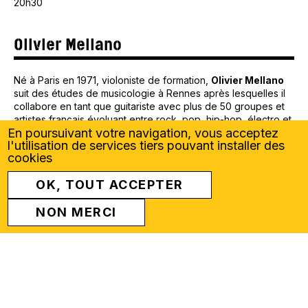
20h30
Olivier Mellano
Né à Paris en 1971, violoniste de formation,
Olivier Mellano
suit des études de musicologie à Rennes après lesquelles il
collabore en tant que guitariste avec plus de 50 groupes et
artistes français évoluant entre rock, pop, hip-hop, électro et
En poursuivant votre navigation, vous acceptez
chanson (Laetitia Shériff, Psykick Lyrikah, Bed, Dominique
l'utilisation de services tiers pouvant installer des
A…). Olivier Mellano compose régulièrement pour le théâtre
cookies
(Stanislas Nordey, David Gauchard), le cinéma, les ciné-
concerts, la radio, la danse ou la littérature. Parallèlement à
OK, TOUT ACCEPTER
son travail d’écriture, il développe activement l’improvisation
en solo, en duo (François Jeanneau, John Greaves, Noël
NON MERCI
Akchoté, Boris Charmatz…) ainsi qu’avec des comédiens et
des écrivains (André Markowicz, Claro, Nathalie Richard,
Pacôme Thiellement…).
En savoir plus :
https://www.oliviermellano.com
Équipe artistique