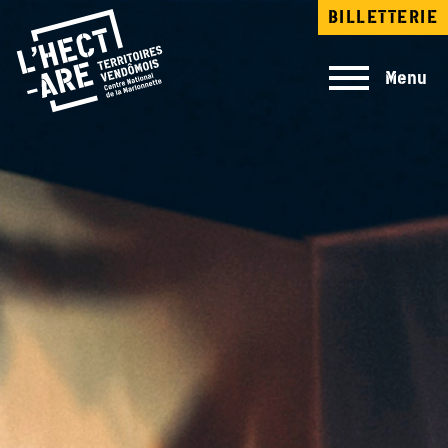
Aller
BILLETTERIE
au
contenu
principal
Menu