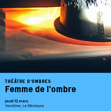
THÉÂTRE D’OMBRES
Femme de l'ombre
jeudi 12 mars
Vendôme, Le Minotaure