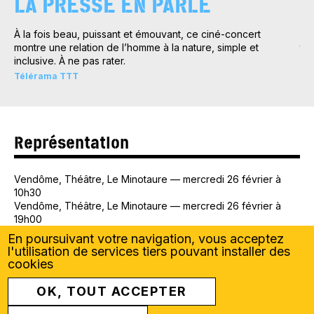
LA PRESSE EN PARLE
À la fois beau, puissant et émouvant, ce ciné-concert
Le
montre une relation de l’homme à la nature, simple et
tou
inclusive. À ne pas rater.
Cou
Télérama TTT
Représentation
Vendôme
, Théâtre, Le Minotaure
—
mercredi 26 février à
10h30
Vendôme
, Théâtre, Le Minotaure
—
mercredi 26 février à
19h00
En poursuivant votre navigation, vous acceptez
l'utilisation de services tiers pouvant installer des
Compagnie Anaya
cookies
OK, TOUT ACCEPTER
Basée en Pays de la Loire, la compagnie Anaya favorise la
création et la diffusion de spectacles vivants. ANAYA (mot